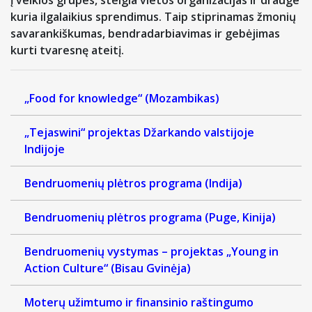
į veiklos grupes, steigia vietos organizacijas ir drauge
kuria ilgalaikius sprendimus. Taip stiprinamas žmonių
savarankiškumas, bendradarbiavimas ir gebėjimas
kurti tvaresnę ateitį.
„Food for knowledge“ (Mozambikas)
„Tejaswini“ projektas Džarkando valstijoje
Indijoje
Bendruomenių plėtros programa (Indija)
Bendruomenių plėtros programa (Puge, Kinija)
Bendruomenių vystymas – projektas „Young in
Action Culture“ (Bisau Gvinėja)
Moterų užimtumo ir finansinio raštingumo